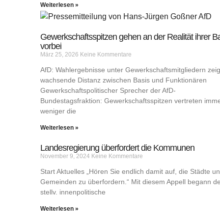
Weiterlesen »
Gewerkschaftsspitzen gehen an der Realität ihrer B
vorbei
März 25, 2026
Keine Kommentare
AfD: Wahlergebnisse unter Gewerkschaftsmitgliedern zei
wachsende Distanz zwischen Basis und Funktionären
Gewerkschaftspolitischer Sprecher der AfD-
Bundestagsfraktion: Gewerkschaftsspitzen vertreten imm
weniger die
Weiterlesen »
Landesregierung überfordert die Kommunen
November 9, 2024
Keine Kommentare
Start Aktuelles „Hören Sie endlich damit auf, die Städte u
Gemeinden zu überfordern.“ Mit diesem Appell begann d
stellv. innenpolitische
Weiterlesen »