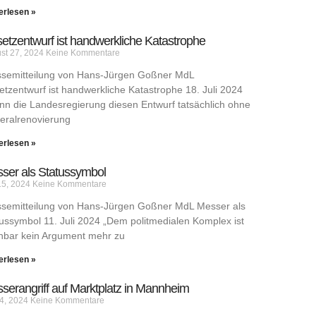
erlesen »
etzentwurf ist handwerkliche Katastrophe
st 27, 2024
Keine Kommentare
ssemitteilung von Hans-Jürgen Goßner MdL
tzentwurf ist handwerkliche Katastrophe 18. Juli 2024
n die Landesregierung diesen Entwurf tatsächlich ohne
eralrenovierung
erlesen »
ser als Statussymbol
 15, 2024
Keine Kommentare
ssemitteilung von Hans-Jürgen Goßner MdL Messer als
ussymbol 11. Juli 2024 „Dem politmedialen Komplex ist
nbar kein Argument mehr zu
erlesen »
serangriff auf Marktplatz in Mannheim
 4, 2024
Keine Kommentare