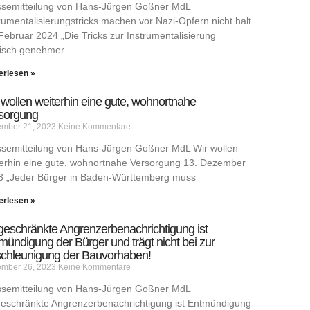
ssemitteilung von Hans-Jürgen Goßner MdL
rumentalisierungstricks machen vor Nazi-Opfern nicht halt
Februar 2024 „Die Tricks zur Instrumentalisierung
tisch genehmer
erlesen »
 wollen weiterhin eine gute, wohnortnahe
sorgung
mber 21, 2023
Keine Kommentare
ssemitteilung von Hans-Jürgen Goßner MdL Wir wollen
erhin eine gute, wohnortnahe Versorgung 13. Dezember
3 „Jeder Bürger in Baden-Württemberg muss
erlesen »
geschränkte Angrenzerbenachrichtigung ist
mündigung der Bürger und trägt nicht bei zur
chleunigung der Bauvorhaben!
mber 26, 2023
Keine Kommentare
ssemitteilung von Hans-Jürgen Goßner MdL
geschränkte Angrenzerbenachrichtigung ist Entmündigung