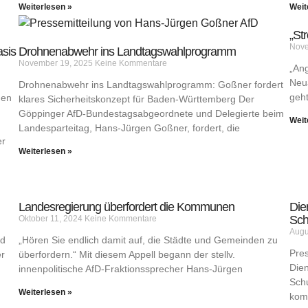
Weiterlesen »
Weit
„St
Nove
asis
Drohnenabwehr ins Landtagswahlprogramm
November 19, 2025
Keine Kommentare
„Ang
Neua
Drohnenabwehr ins Landtagswahlprogramm: Goßner fordert
geht
gen
klares Sicherheitskonzept für Baden-Württemberg Der
Göppinger AfD-Bundestagsabgeordnete und Delegierte beim
Weit
Landesparteitag, Hans-Jürgen Goßner, fordert, die
er
Weiterlesen »
Landesregierung überfordert die Kommunen
Die
Sch
Oktober 11, 2024
Keine Kommentare
Augu
nd
„Hören Sie endlich damit auf, die Städte und Gemeinden zu
Pre
er
überfordern.“ Mit diesem Appell begann der stellv.
Dien
innenpolitische AfD-Fraktionssprecher Hans-Jürgen
Sch
Weiterlesen »
komm