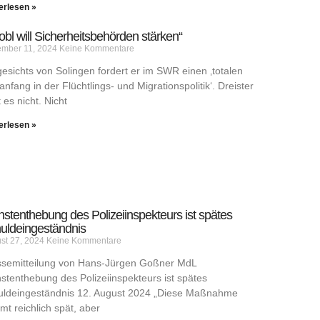
erlesen »
robl will Sicherheitsbehörden stärken“
mber 11, 2024
Keine Kommentare
esichts von Solingen fordert er im SWR einen ‚totalen
nfang in der Flüchtlings- und Migrationspolitik‘. Dreister
 es nicht. Nicht
erlesen »
nstenthebung des Polizeiinspekteurs ist spätes
uldeingeständnis
st 27, 2024
Keine Kommentare
ssemitteilung von Hans-Jürgen Goßner MdL
stenthebung des Polizeiinspekteurs ist spätes
uldeingeständnis 12. August 2024 „Diese Maßnahme
t reichlich spät, aber