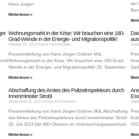
der 
Hans-Jürgen
Bau
Weiterlesen »
Weit
ger
Wohnungsmarkt in der Krise: Wir brauchen eine 180-
Das
Grad-Wende in der Energie- und Migrationspolitik!
aus
Oktober 29, 2023
Keine Kommentare
Sept
Pressemitteilung von Hans-Jürgen Goßner MdL
Pre
hritt
Wohnungsmarkt in der Krise: Wir brauchen eine 180-Grad-
Inne
Wende in der Energie- und Migrationspolitik! 25. September
Sac
Weiterlesen »
Weit
Abschaffung des Amtes des Polizeiinspekteurs durch
Ans
Innenminister Strobl
Ess
September 11, 2023
Keine Kommentare
Sept
Pressemitteilung von Hans-Jürgen Goßner MdL Abschaffung
Pre
des Amtes des Polizeiinspekteurs durch Innenminister Strobl
Krät
26. Juli 2023 Der AfD-Obmann im Untersuchungsausschuss
202
Weiterlesen »
Weit