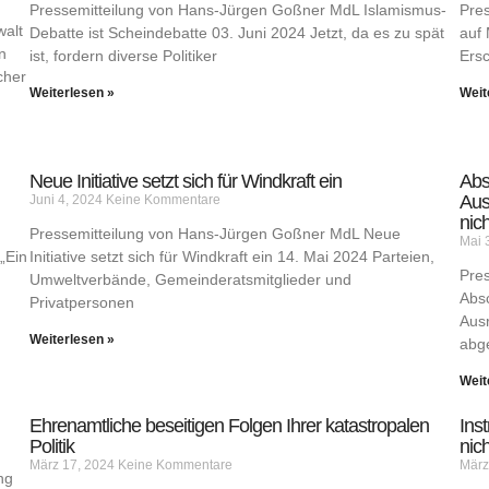
Pressemitteilung von Hans-Jürgen Goßner MdL Islamismus-
Pre
walt
Debatte ist Scheindebatte 03. Juni 2024 Jetzt, da es zu spät
auf 
n
ist, fordern diverse Politiker
Ersc
cher
Weiterlesen »
Weit
Neue Initiative setzt sich für Windkraft ein
Abs
Aus
Juni 4, 2024
Keine Kommentare
nic
Pressemitteilung von Hans-Jürgen Goßner MdL Neue
Mai 
„Ein
Initiative setzt sich für Windkraft ein 14. Mai 2024 Parteien,
Pre
Umweltverbände, Gemeinderatsmitglieder und
Absc
Privatpersonen
Ausr
Weiterlesen »
abge
Weit
Ehrenamtliche beseitigen Folgen Ihrer katastropalen
Ins
Politik
nich
März 17, 2024
Keine Kommentare
März
ng