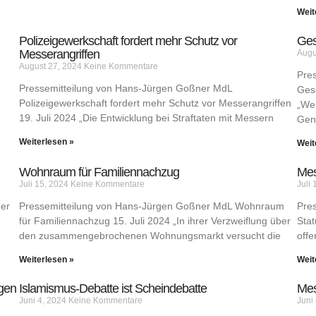
Weit
Polizeigewerkschaft fordert mehr Schutz vor
Ges
Messerangriffen
Augu
August 27, 2024
Keine Kommentare
Pre
Pressemitteilung von Hans-Jürgen Goßner MdL
Gese
Polizeigewerkschaft fordert mehr Schutz vor Messerangriffen
„Wen
19. Juli 2024 „Die Entwicklung bei Straftaten mit Messern
Gen
Weiterlesen »
Weit
Wohnraum für Familiennachzug
Mes
Juli 15, 2024
Keine Kommentare
Juli
ner
Pressemitteilung von Hans-Jürgen Goßner MdL Wohnraum
Pre
für Familiennachzug 15. Juli 2024 „In ihrer Verzweiflung über
Stat
den zusammengebrochenen Wohnungsmarkt versucht die
offe
Weiterlesen »
Weit
igen
Islamismus-Debatte ist Scheindebatte
Mes
Juni 4, 2024
Keine Kommentare
Juni