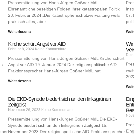
Pressemitteilung von Hans-Jürgen Goßner MdL
Pre
Ehrenamtliche beseitigen Folgen Ihrer katastropalen Politik
Inst
28. Februar 2024 „Die Katastrophenschutzverwaltung weiß
07. 
praktisch alles, aber
poli
Weiterlesen »
Weit
Kirche schürt Angst vor AfD
Wir
Ver
Februar 8, 2024
Keine Kommentare
Deze
Pressemitteilung von Hans-Jürgen Goßner MdL Kirche schürt
Pre
as
Angst vor AfD 19. Januar 2024 Der religionspolitische AfD-
weit
Fraktionssprecher Hans-Jürgen Goßner MdL hat
202
Weiterlesen »
Weit
Die EKD-Synode biedert sich an den linksgrünen
Ein
Zeitgeist
Ent
Bes
November 26, 2023
Keine Kommentare
Nove
Pressemitteilung von Hans-Jürgen Goßner MdL Die EKD-
Pre
Synode biedert sich an den linksgrünen Zeitgeist 15.
Ein
mber
November 2023 Der religionspolitische AfD-Fraktionssprecher