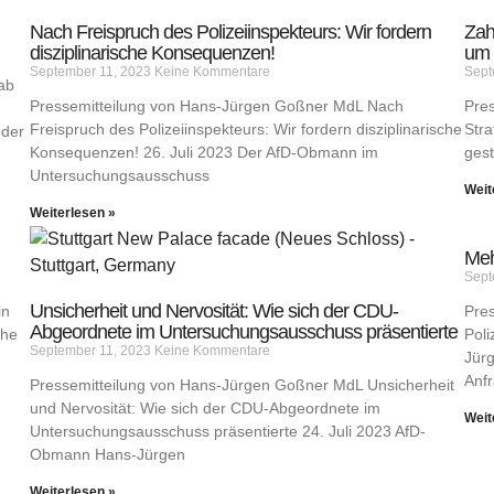
Nach Freispruch des Polizeiinspekteurs: Wir fordern
Zah
disziplinarische Konsequenzen!
um 
September 11, 2023
Keine Kommentare
Sept
ab
Pressemitteilung von Hans-Jürgen Goßner MdL Nach
Pre
Freispruch des Polizeiinspekteurs: Wir fordern disziplinarische
Stra
 der
Konsequenzen! 26. Juli 2023 Der AfD-Obmann im
gest
Untersuchungsausschuss
Weit
Weiterlesen »
Meh
Sept
Unsicherheit und Nervosität: Wie sich der CDU-
in
Pre
Abgeordnete im Untersuchungsausschuss präsentierte
che
Poli
September 11, 2023
Keine Kommentare
Jürg
Anfr
Pressemitteilung von Hans-Jürgen Goßner MdL Unsicherheit
und Nervosität: Wie sich der CDU-Abgeordnete im
Weit
Untersuchungsausschuss präsentierte 24. Juli 2023 AfD-
Obmann Hans-Jürgen
Weiterlesen »