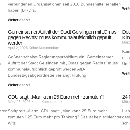
verbundenen Organisationen seit 2010 Bundesmittel erhalten
Weit
haben (BT-Drs.
Weiterlesen »
Gemeinsamer Auftritt der Stadt Geislingen mit „Omas
Deu
gegen Rechts“ muss kommunalaufsichtlich geprüft
Klin
werden
März
April 2, 2026
Keine Kommentare
Kein
Goßner schaltet Regierungspräsidium ein: Gemeinsamer
mit 
Auftritt der Stadt Geislingen mit „Omas gegen Rechts“ muss
es
Umf
kommunalaufsichtlich geprüft werden AfD-
Weit
Bundestagsabgeordneter verlangt Prüfung
Weiterlesen »
CDU sagt: „Man kann 25 Euro mehr zumuten“!
24 
März 26, 2026
Keine Kommentare
März
tren
Spritpreis -Alarm. CDU sagt: „Man kann 25 Euro mehr
Lieb
zumuten“! 25 Euro mehr pro Tankung? Das ist kein schlechter
dass
Witz
schl