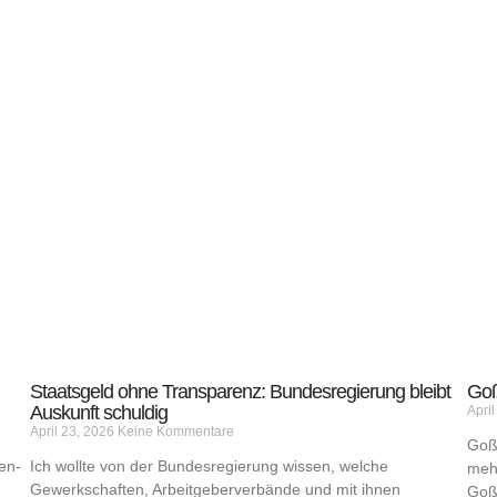
Staatsgeld ohne Transparenz: Bundesregierung bleibt
Goß
Auskunft schuldig
Apri
April 23, 2026
Keine Kommentare
Goßn
en-
Ich wollte von der Bundesregierung wissen, welche
meh
Gewerkschaften, Arbeitgeberverbände und mit ihnen
Goßn