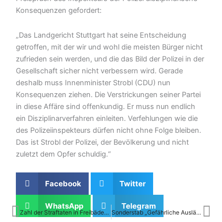
Konsequenzen gefordert:
„Das Landgericht Stuttgart hat seine Entscheidung
getroffen, mit der wir und wohl die meisten Bürger nicht
zufrieden sein werden, und die das Bild der Polizei in der
Gesellschaft sicher nicht verbessern wird. Gerade
deshalb muss Innenminister Strobl (CDU) nun
Konsequenzen ziehen. Die Verstrickungen seiner Partei
in diese Affäre sind offenkundig. Er muss nun endlich
ein Disziplinarverfahren einleiten. Verfehlungen wie die
des Polizeiinspekteurs dürfen nicht ohne Folge bleiben.
Das ist Strobl der Polizei, der Bevölkerung und nicht
zuletzt dem Opfer schuldig.“
Facebook
Twitter
WhatsApp
Telegram
Zurück
Nä
Zahl der Straftaten in Freibädern im Südwesten 2022 um 166 Prozent gestiegen!
Sonderstab „Gefährliche Ausländer“