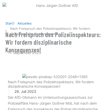
Zum
Inhalt
springen
Start
Aktuelles
Nach Freispruch des Polizeiinspekteurs: Wir fordern
Nach Freispruch des Polizeiinspekteurs:
disziplinarische Konsequenzen!
Wir fordern disziplinarische
Konsequenzen!
11. September 2023
Nach Freispruch des Polizeiinspekteurs: Wir fordern
disziplinarische Konsequenzen!
26. Juli 2023
Der AfD-Obmann im Untersuchungsausschuss zur
Polizeiaffäre Hans-Jürgen Goßner MdL hat nach dem
Freispruch des Inspekteurs der Polizei disziplinarische