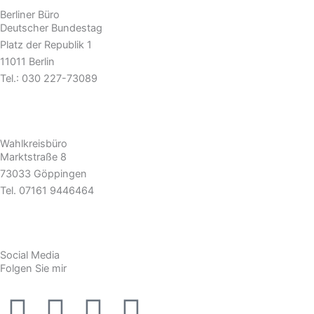
Berliner Büro
Deutscher Bundestag
Platz der Republik 1
11011 Berlin
Tel.: 030 227-73089
hans-juergen.gossner@bundestag.de
Wahlkreisbüro
Marktstraße 8
73033 Göppingen
Tel. 07161 9446464
hans-juergen.gossner.wk@bundestag.de
Social Media
Folgen Sie mir
F
Y
T
X