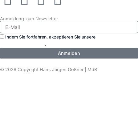
a
o
i
-
Anmeldung zum Newsletter
c
u
k
t
Indem Sie fortfahren, akzeptieren Sie unsere
e
t
t
w
Datenschutzerklärung
.
Anmelden
b
u
o
i
© 2026 Copyright Hans Jürgen Goßner | MdB
o
b
k
t
o
e
t
k
e
r