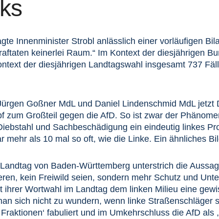
nks
e Innenminister Strobl anlässlich einer vorläufigen Bila
raftaten keinerlei Raum.“ Im Kontext der diesjährigen
text der diesjährigen Landtagswahl insgesamt 737 Fälle p
-Jürgen Goßner MdL und Daniel Lindenschmid MdL jetzt D
 zum Großteil gegen die AfD. So ist zwar der Phänome
 Diebstahl und Sachbeschädigung ein eindeutig linkes Pr
r mehr als 10 mal so oft, wie die Linke. Ein ähnliches B
im Landtag von Baden-Württemberg unterstrich die Auss
gieren, kein Freiwild seien, sondern mehr Schutz und Un
t ihrer Wortwahl im Landtag dem linken Milieu eine gewis
an sich nicht zu wundern, wenn linke Straßenschläger s
Fraktionen‘ fabuliert und im Umkehrschluss die AfD als