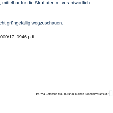
ittelbar für die Straftaten mitverantwortlich
nicht grüngefällig wegzuschauen.
/0000/17_0946.pdf
N
Ist Ayla Cataltepe MdL (Grüne) in einen Skandal verstrickt?