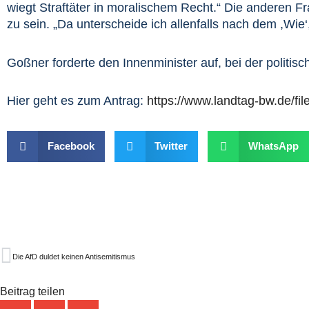
wiegt Straftäter in moralischem Recht.“ Die anderen Fra
zu sein. „Da unterscheide ich allenfalls nach dem ,Wie
Goßner forderte den Innenminister auf, bei der politi
Hier geht es zum Antrag:
https://www.landtag-bw.de/f
Facebook
Twitter
WhatsApp
Zurück
Die AfD duldet keinen Antisemitismus
Beitrag teilen