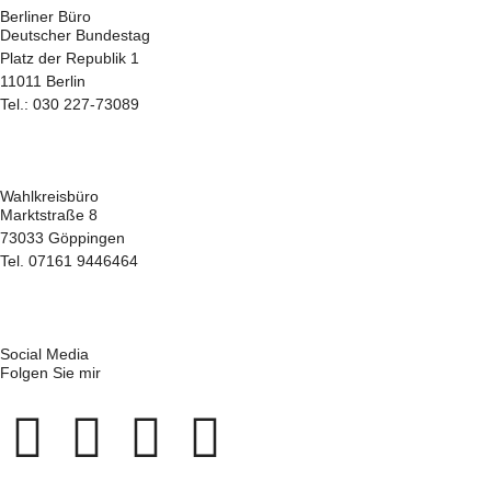
Berliner Büro
Deutscher Bundestag
Platz der Republik 1
11011 Berlin
Tel.: 030 227-73089
hans-juergen.gossner@bundestag.de
Wahlkreisbüro
Marktstraße 8
73033 Göppingen
Tel. 07161 9446464
hans-juergen.gossner.wk@bundestag.de
Social Media
Folgen Sie mir
F
Y
T
X