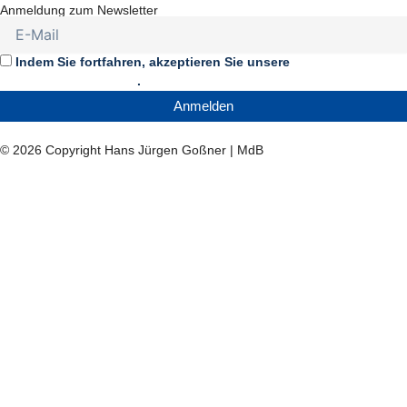
a
o
i
-
Anmeldung zum Newsletter
c
u
k
t
Indem Sie fortfahren, akzeptieren Sie unsere
e
t
t
w
Datenschutzerklärung
.
Anmelden
b
u
o
i
© 2026 Copyright Hans Jürgen Goßner | MdB
o
b
k
t
o
e
t
k
e
r