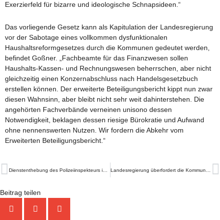
Exerzierfeld für bizarre und ideologische Schnapsideen.“
Das vorliegende Gesetz kann als Kapitulation der Landesregierung
vor der Sabotage eines vollkommen dysfunktionalen
Haushaltsreformgesetzes durch die Kommunen gedeutet werden,
befindet Goßner. „Fachbeamte für das Finanzwesen sollen
Haushalts-Kassen- und Rechnungswesen beherrschen, aber nicht
gleichzeitig einen Konzernabschluss nach Handelsgesetzbuch
erstellen können. Der erweiterte Beteiligungsbericht kippt nun zwar
diesen Wahnsinn, aber bleibt nicht sehr weit dahinterstehen. Die
angehörten Fachverbände verneinen unisono dessen
Notwendigkeit, beklagen dessen riesige Bürokratie und Aufwand
ohne nennenswerten Nutzen. Wir fordern die Abkehr vom
Erweiterten Beteiligungsbericht.“
Zurück
N
Dienstenthebung des Polizeiinspekteurs ist spätes Schuldeingeständnis
Landesregierung überfordert die Kommunen
Beitrag teilen