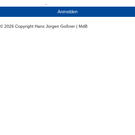
o
e
t
Datenschutzerklärung
.
k
e
Anmelden
r
© 2026 Copyright Hans Jürgen Goßner | MdB