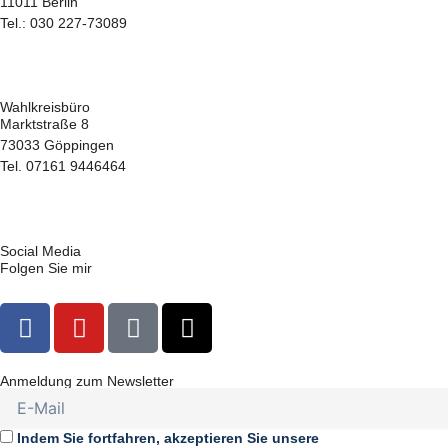
11011 Berlin
Tel.: 030 227-73089
hans-juergen.gossner@bundestag.de
Wahlkreisbüro
Marktstraße 8
73033 Göppingen
Tel. 07161 9446464
hans-juergen.gossner.wk@bundestag.de
Social Media
Folgen Sie mir
F
Y
T
X
a
o
i
-
c
u
k
t
Anmeldung zum Newsletter
e
t
t
w
b
u
o
i
o
b
k
t
Indem Sie fortfahren, akzeptieren Sie unsere