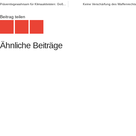
Zurück
Präventivgewahrsam für Klimaaktivisten: Goßner unterstützt Polizeigewerkschaft
Keine Verschärfung des Waffenrechts
Beitrag teilen
Ähnliche Beiträge