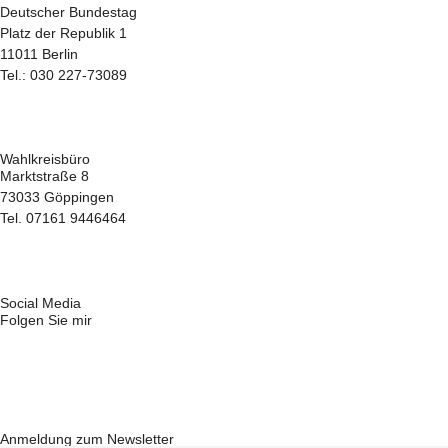
Deutscher Bundestag
Platz der Republik 1
11011 Berlin
Tel.: 030 227-73089
hans-juergen.gossner@bundestag.de
Wahlkreisbüro
Marktstraße 8
73033 Göppingen
Tel. 07161 9446464
hans-juergen.gossner.wk@bundestag.de
Social Media
Folgen Sie mir
F
Y
T
X
a
o
i
-
Anmeldung zum Newsletter