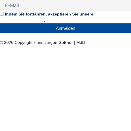
c
u
k
t
Indem Sie fortfahren, akzeptieren Sie unsere
e
t
t
w
Datenschutzerklärung
.
Anmelden
b
u
o
i
© 2026 Copyright Hans Jürgen Goßner | MdB
o
b
k
t
o
e
t
k
e
r