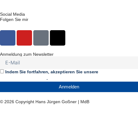
Social Media
Folgen Sie mir
F
Y
T
X
a
o
i
-
c
u
k
t
Anmeldung zum Newsletter
e
t
t
w
b
u
o
i
o
b
k
t
Indem Sie fortfahren, akzeptieren Sie unsere
o
e
t
Datenschutzerklärung
.
k
e
Anmelden
r
© 2026 Copyright Hans Jürgen Goßner | MdB