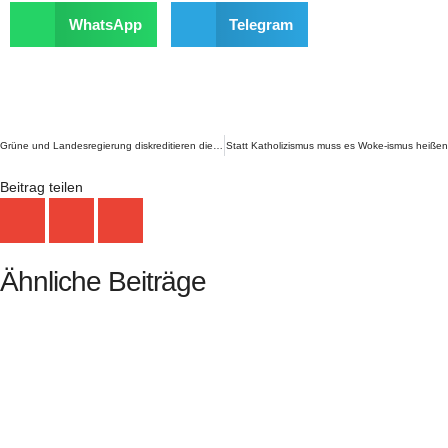
WhatsApp
Telegram
Zurück
Grüne und Landesregierung diskreditieren die eigene Polizei
Statt Katholizismus muss es Woke-ismus heißen
Beitrag teilen
Ähnliche Beiträge