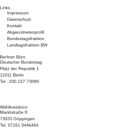
Links
Impressum
Datenschutz
Kontakt
Abgeordnetenprofil
Bundestagsfraktion
Landtagsfraktion BW
Berliner Büro
Deutscher Bundestag
Platz der Republik 1
11011 Berlin
Tel.: 030 227-73089
hans-juergen.gossner@bundestag.de
Wahlkreisbüro
Marktstraße 8
73033 Göppingen
Tel. 07161 9446464
hans-juergen.gossner.wk@bundestag.de