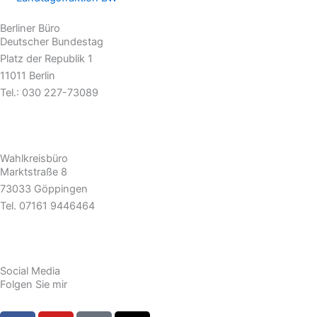
Berliner Büro
Deutscher Bundestag
Platz der Republik 1
11011 Berlin
Tel.: 030 227-73089
hans-juergen.gossner@bundestag.de
Wahlkreisbüro
Marktstraße 8
73033 Göppingen
Tel. 07161 9446464
hans-juergen.gossner.wk@bundestag.de
Social Media
Folgen Sie mir