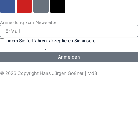
F
Y
T
X
a
o
i
-
c
u
k
t
e
t
t
w
Anmeldung zum Newsletter
b
u
o
i
o
b
k
t
Indem Sie fortfahren, akzeptieren Sie unsere
o
e
t
Datenschutzerklärung
.
k
e
Anmelden
r
© 2026 Copyright Hans Jürgen Goßner | MdB