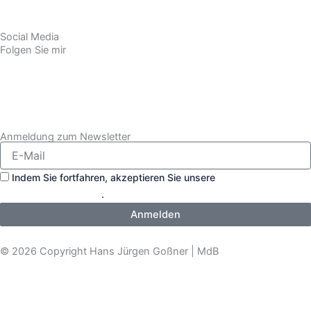
Social Media
Folgen Sie mir
F
Y
T
X
a
o
i
-
Anmeldung zum Newsletter
c
u
k
t
Indem Sie fortfahren, akzeptieren Sie unsere
e
t
t
w
Datenschutzerklärung
.
Anmelden
b
u
o
i
© 2026 Copyright Hans Jürgen Goßner | MdB
o
b
k
t
o
e
t