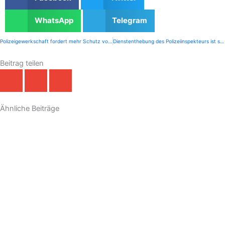
WhatsApp
Telegram
Polizeigewerkschaft fordert mehr Schutz vor Messerangriffen
Dienstenthebung des Polizeiinspekteurs ist spätes Schuldeingeständnis
Zurück
Beitrag teilen
Ähnliche Beiträge