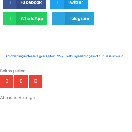
Facebook
Twitter
WhatsApp
Telegram
Zurück
N
Abschiebungsoffensive gescheitert: 95% aller Ausreisepflichtigen werden im Landkreis Göppingen nicht abgeschoben
Rettungsdienst gehört zur Daseinsvorsorge
Beitrag teilen
Ähnliche Beiträge