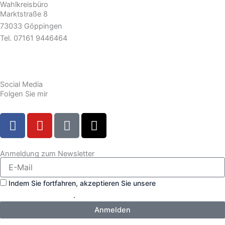
Wahlkreisbüro
Marktstraße 8
73033 Göppingen
Tel. 07161 9446464
hans-juergen.gossner.wk@bundestag.de
Social Media
Folgen Sie mir
F
Y
T
X
a
o
i
-
c
u
k
t
e
t
t
w
Anmeldung zum Newsletter
b
u
o
i
o
b
k
t
Indem Sie fortfahren, akzeptieren Sie unsere
o
e
t
Datenschutzerklärung
.
k
e
Anmelden
r