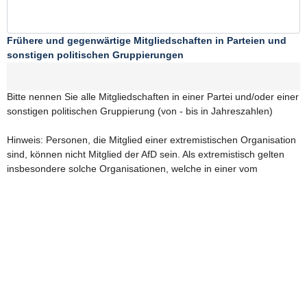
Frühere und gegenwärtige Mitgliedschaften in Parteien und
sonstigen politischen Gruppierungen
Bitte nennen Sie alle Mitgliedschaften in einer Partei und/oder einer
sonstigen politischen Gruppierung (von - bis in Jahreszahlen)
Hinweis: Personen, die Mitglied einer extremistischen Organisation
sind, können nicht Mitglied der AfD sein. Als extremistisch gelten
insbesondere solche Organisationen, welche in einer vom
Bundesvorstand beschlossenen Unvereinbarkeitsliste aufgeführt
sind (www.afd.de/unvereinbar). Mit Absenden dieses Formulars
bestätige ich, die Unvereinbarkeitsliste zur Kenntnis genommen zu
haben.
Name
Ich zahle einen Jahresbeitrag von (in Euro)
*
Staat
Euro)
Die Partei empfiehlt ihren Mitgliedern, den Mitgliedsbeitrag den
eigenen Einkommensverhältnissen entsprechend anzusetzen