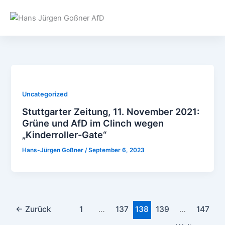
Zum
Inhalt
springen
Uncategorized
Stuttgarter Zeitung, 11. November 2021:
Grüne und AfD im Clinch wegen
„Kinderroller-Gate“
Hans-Jürgen Goßner
/
September 6, 2023
←
Zurück
1
…
137
138
139
…
147